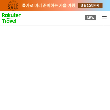
to
top
page
NEW
이료센터역
2026-08-21
-
2026-08-22
객실당
2
명
•
객실
1
개