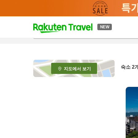
t
NEW
o
p
P
a
g
e
숙소
2
지도에서 보기
_
s
e
a
r
c
h