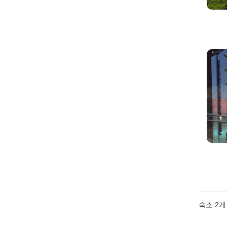
숙소
2
개