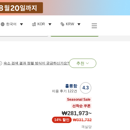
한국어
KOR
KRW
명
•
객실
1
개
검색
추천
숙소 검색 결과 정렬 방식이 궁금하신가요?
훌륭함
4.3
이용 후기
122
건
Seasonal Sale
선착순 쿠폰
₩281,973
~
₩331,732
14%
할인
객실당