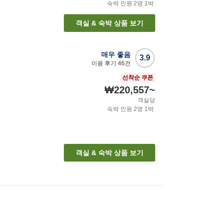
숙박 인원
2
명
1
박
객실 & 숙박 상품 보기
매우 좋음
3.9
이용 후기
46
건
선착순 쿠폰
₩220,557
~
객실당
숙박 인원
2
명
1
박
객실 & 숙박 상품 보기