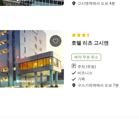
고시엔역
에서
도보
4
분
호텔 리츠 고시엔
예약 무료 취소
주차 (무료)
비즈니스
가족
구스가와역
에서
도보
7
분