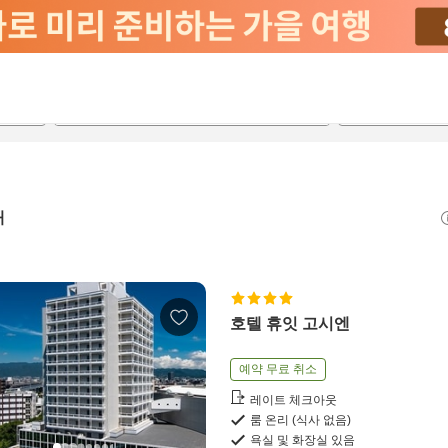
2026-08-23
2026-08-24
객실당
2
개
호텔 휴잇 고시엔
예약 무료 취소
레이트 체크아웃
룸 온리 (식사 없음)
욕실 및 화장실 있음