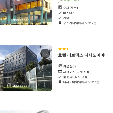
예약 무료 취소
주차 (무료)
비즈니스
가족
구스가와역
에서
도보
7
분
호텔 리브맥스 니시노미야
환불 불가
사전 카드 결제 한정
룸 온리 (식사 없음)
니시노미야역
에서
도보
6
분