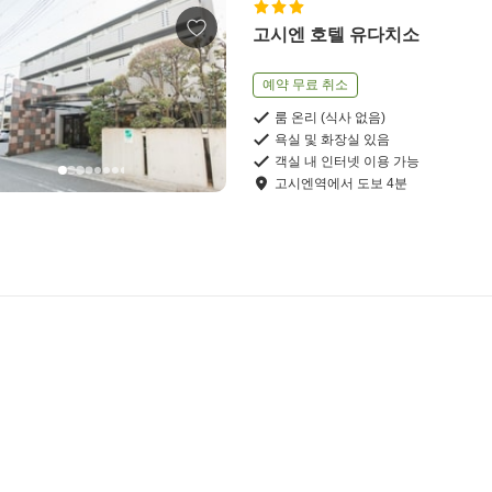
고시엔 호텔 유다치소
예약 무료 취소
룸 온리 (식사 없음)
욕실 및 화장실 있음
객실 내 인터넷 이용 가능
고시엔역
에서
도보
4
분