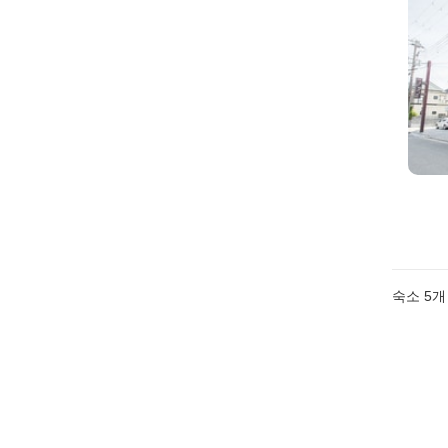
숙소
5
개