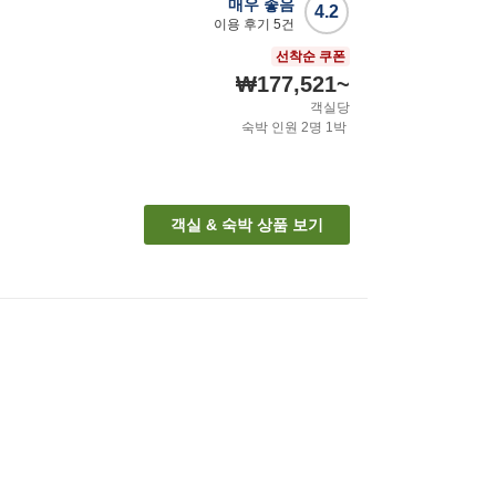
매우 좋음
4.2
이용 후기
5
건
선착순 쿠폰
₩177,521
~
객실당
숙박 인원
2
명
1
박
객실 & 숙박 상품 보기