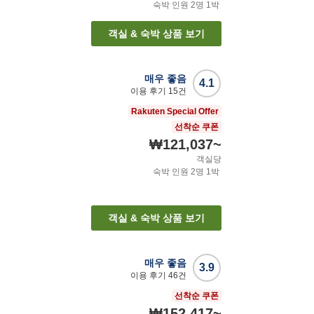
숙박 인원
2
명
1
박
객실 & 숙박 상품 보기
매우 좋음
4.1
이용 후기
15
건
Rakuten Special Offer
선착순 쿠폰
₩121,037
~
객실당
숙박 인원
2
명
1
박
객실 & 숙박 상품 보기
매우 좋음
3.9
이용 후기
46
건
선착순 쿠폰
₩152,417
~