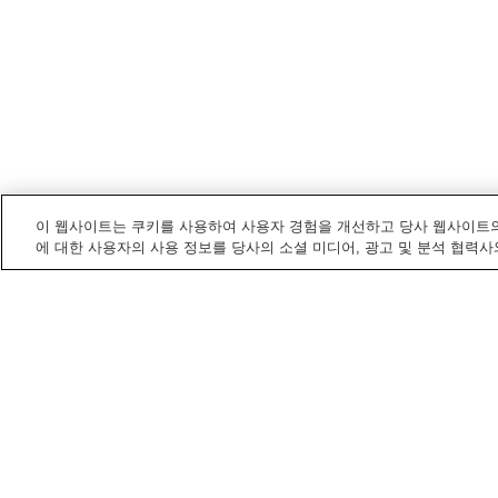
이 웹사이트는 쿠키를 사용하여 사용자 경험을 개선하고 당사 웹사이트의
에 대한 사용자의 사용 정보를 당사의 소셜 미디어, 광고 및 분석 협력사
니시노미야
내 전철/기차역
고로엔역
고시엔구치역
구스가와역
나루오･무코가와조시다
마에역
니시노미야
내 명소/즐길 거리