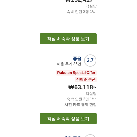
객실당
숙박 인원
2
명
1
박
객실 & 숙박 상품 보기
좋음
3.7
이용 후기
35
건
Rakuten Special Offer
선착순 쿠폰
₩63,118
~
객실당
숙박 인원
2
명
1
박
사전 카드 결제 한정
객실 & 숙박 상품 보기