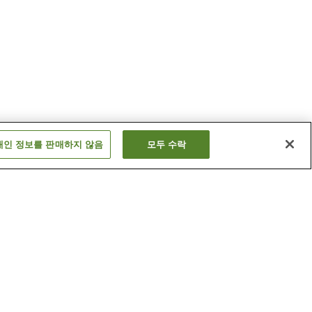
개인 정보를 판매하지 않음
모두 수락
구라쿠엔구치역
오역
니시노미야역
더 보기