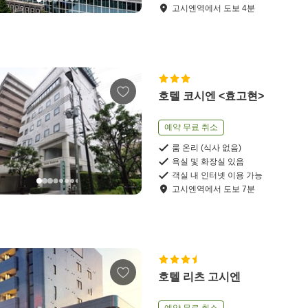
고시엔역
에서
도보
4
분
호텔 코시엔 <효고현>
예약 무료 취소
룸 온리 (식사 없음)
욕실 및 화장실 있음
객실 내 인터넷 이용 가능
고시엔역
에서
도보
7
분
호텔 리츠 고시엔