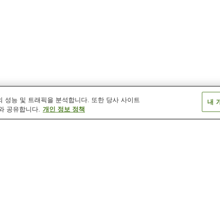
 성능 및 트래픽을 분석합니다. 또한 당사 사이트
내 
와 공유합니다.
개인 정보 정책
고시엔역
고요엔역
고토엔역
이
나마제역
니가와역
니시노미야나지