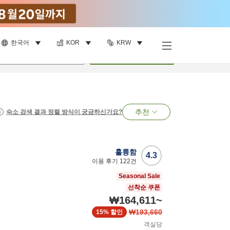
한국어
KOR
KRW
명
•
객실
1
개
검색
추천
숙소 검색 결과 정렬 방식이 궁금하신가요?
훌륭함
4.3
이용 후기
122
건
Seasonal Sale
선착순 쿠폰
₩164,611
~
₩193,660
15%
할인
객실당