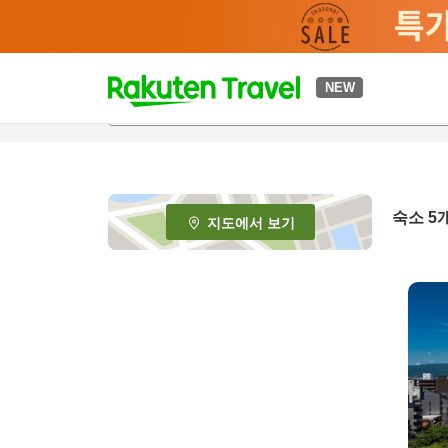
t
NEW
o
p
P
a
g
e
숙소
5
지도에서 보기
_
s
e
a
r
c
h