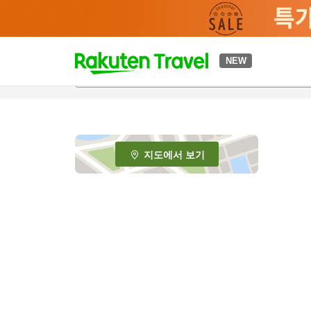
t
NEW
o
p
P
a
g
e
지도에서 보기
_
s
e
a
r
c
h