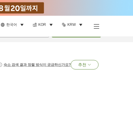
한국어
KOR
KRW
명
•
객실
1
개
검색
추천
숙소 검색 결과 정렬 방식이 궁금하신가요?