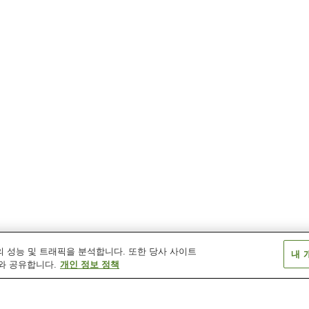
 성능 및 트래픽을 분석합니다. 또한 당사 사이트
내 
와 공유합니다.
개인 정보 정책
구로이역
다니카와역
단바타케다역