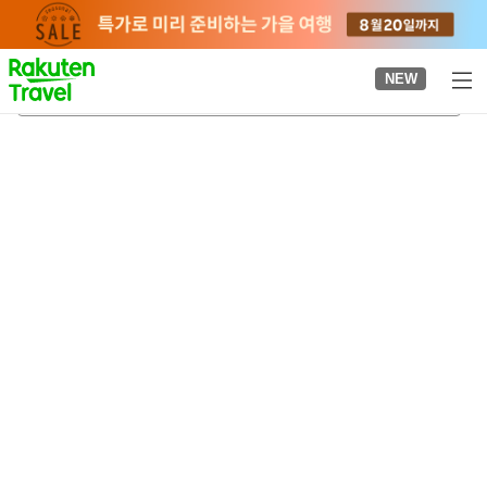
to
top
page
NEW
사사야마구치역
2026-08-20
-
2026-08-21
객실당
2
명
•
객실
1
개