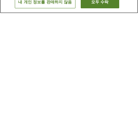
내 개인 정보를 판매하지 않음
모두 수락
이전으로
숙소
2
개
숙소 검색 결과 정렬 방식이 궁금하신가요?