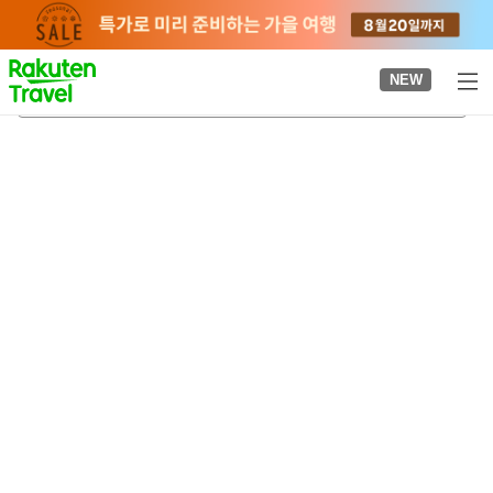
to
top
page
NEW
간나베 온천
2026-08-24
-
2026-08-25
객실당
2
명
•
객실
1
개