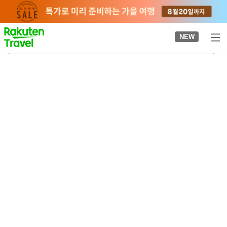
to
top
page
NEW
고베 미나토 온천
2026-08-22
-
2026-08-23
객실당
2
명
•
객실
1
개