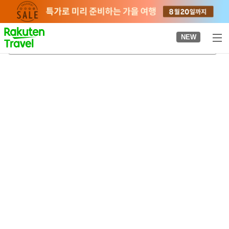
to
top
page
NEW
시바야마 온천
2026-08-22
-
2026-08-23
객실당
2
명
•
객실
1
개