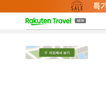
t
NEW
o
p
P
a
g
e
지도에서 보기
_
s
e
a
r
c
h