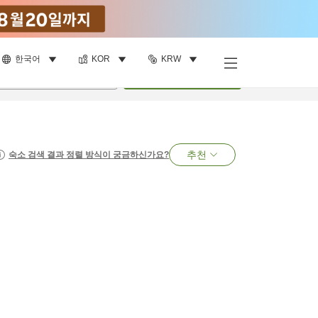
한국어
KOR
KRW
명
•
객실
1
개
검색
추천
숙소 검색 결과 정렬 방식이 궁금하신가요?