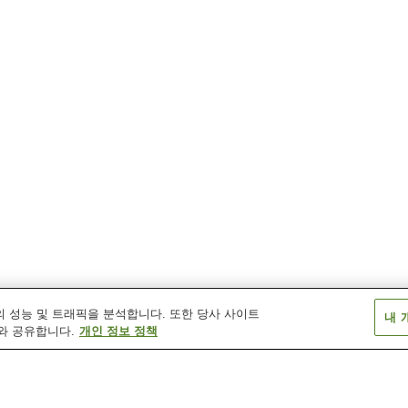
 성능 및 트래픽을 분석합니다. 또한 당사 사이트
내 
와 공유합니다.
개인 정보 정책
시시도역
이나다역
이와마역