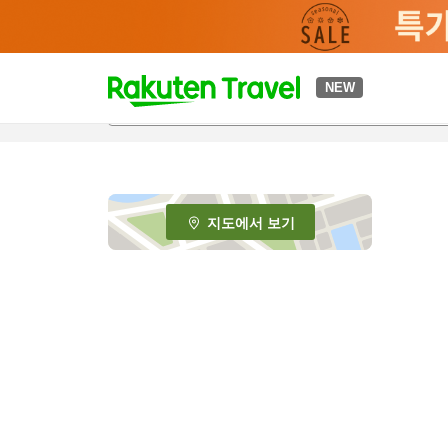
t
NEW
o
p
P
a
g
e
지도에서 보기
_
s
e
a
r
c
h