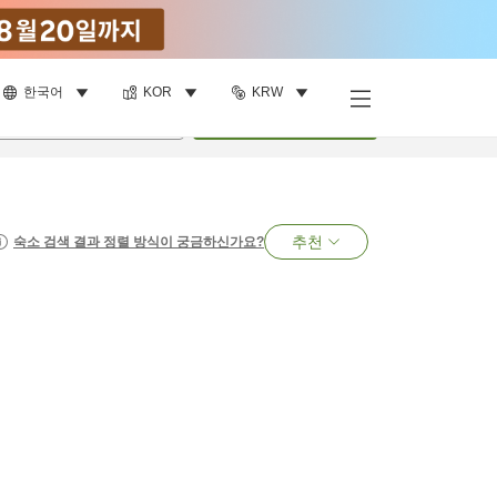
한국어
KOR
KRW
명
•
객실
1
개
검색
추천
숙소 검색 결과 정렬 방식이 궁금하신가요?