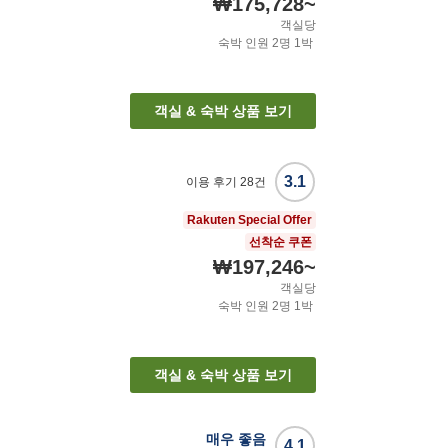
₩175,728
~
객실당
숙박 인원
2
명
1
박
객실 & 숙박 상품 보기
3.1
이용 후기
28
건
Rakuten Special Offer
선착순 쿠폰
₩197,246
~
객실당
숙박 인원
2
명
1
박
객실 & 숙박 상품 보기
매우 좋음
4.1