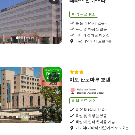
테라스 인 가쓰타
예약 무료 취소
룸 온리 (식사 없음)
욕실 및 화장실 있음
비데가 설치된 화장실
가쓰타역
에서
도보
2
분
미토 산노마루 호텔
예약 무료 취소
룸 온리 (식사 없음)
욕실 및 화장실 있음
객실 내 인터넷 이용 가능
미토역(이바라키현)
에서
도보
2
분