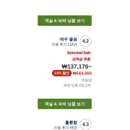
객실 & 숙박 상품 보기
매우 좋음
4.2
이용 후기
116
건
Seasonal Sale
선착순 쿠폰
₩137,176
~
₩161,383
14%
할인
객실당
숙박 인원
2
명
1
박
객실 & 숙박 상품 보기
훌륭함
4.3
이용 후기
49
건