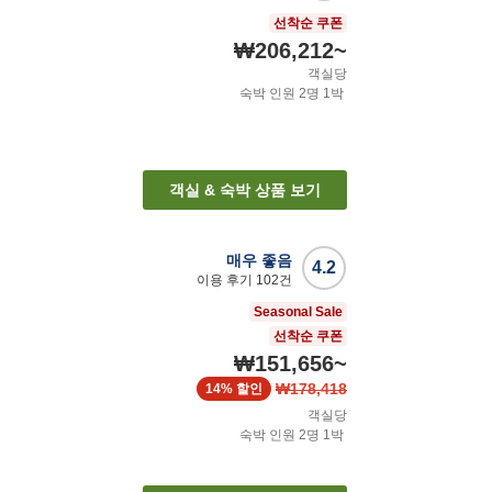
선착순 쿠폰
₩206,212
~
객실당
숙박 인원
2
명
1
박
객실 & 숙박 상품 보기
매우 좋음
4.2
이용 후기
102
건
Seasonal Sale
선착순 쿠폰
₩151,656
~
₩178,418
14%
할인
객실당
숙박 인원
2
명
1
박