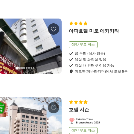
아파호텔 미토 에키키타
예약 무료 취소
룸 온리 (식사 없음)
욕실 및 화장실 있음
객실 내 인터넷 이용 가능
미토역(이바라키현)
에서
도보
9
분
호텔 시즌
예약 무료 취소