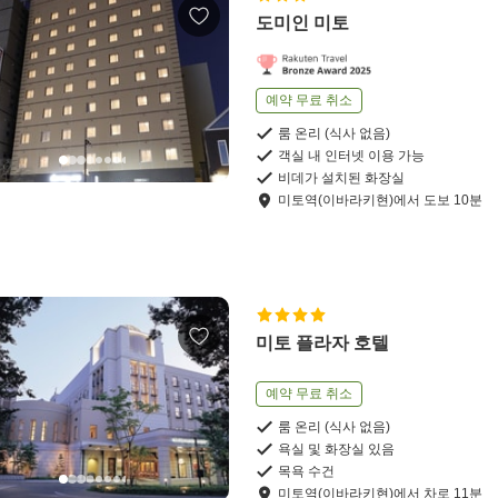
도미인 미토
예약 무료 취소
룸 온리 (식사 없음)
객실 내 인터넷 이용 가능
비데가 설치된 화장실
미토역(이바라키현)
에서
도보
10
분
미토 플라자 호텔
예약 무료 취소
룸 온리 (식사 없음)
욕실 및 화장실 있음
목욕 수건
미토역(이바라키현)
에서
차로
11
분