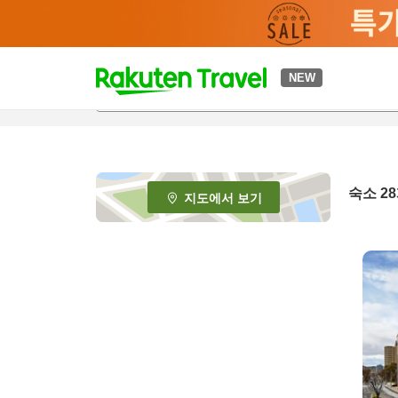
t
NEW
o
p
P
a
g
e
숙소
28
지도에서 보기
_
s
e
a
r
c
h