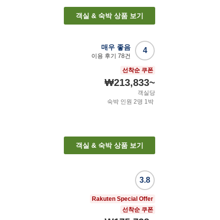
객실 & 숙박 상품 보기
매우 좋음
4
이용 후기
78
건
선착순 쿠폰
₩213,833
~
객실당
숙박 인원
2
명
1
박
객실 & 숙박 상품 보기
3.8
Rakuten Special Offer
선착순 쿠폰