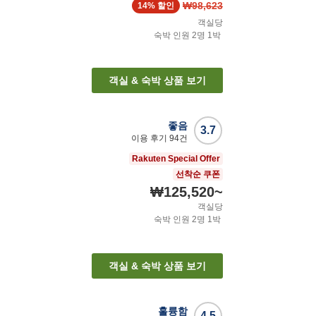
₩98,623
14%
할인
객실당
숙박 인원
2
명
1
박
객실 & 숙박 상품 보기
좋음
3.7
이용 후기
94
건
Rakuten Special Offer
선착순 쿠폰
₩125,520
~
객실당
숙박 인원
2
명
1
박
객실 & 숙박 상품 보기
훌륭함
4.5