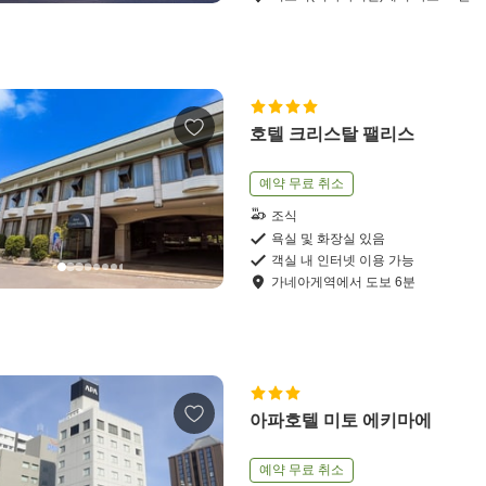
호텔 크리스탈 팰리스
예약 무료 취소
조식
욕실 및 화장실 있음
객실 내 인터넷 이용 가능
가네아게역
에서
도보
6
분
아파호텔 미토 에키마에
예약 무료 취소