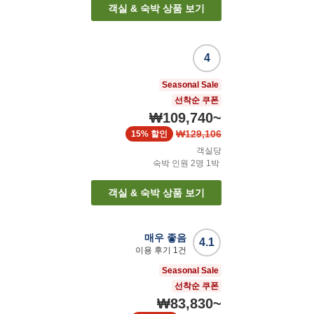
객실 & 숙박 상품 보기
4
Seasonal Sale
선착순 쿠폰
₩109,740
~
₩129,106
15%
할인
객실당
숙박 인원
2
명
1
박
객실 & 숙박 상품 보기
매우 좋음
4.1
이용 후기
1
건
Seasonal Sale
선착순 쿠폰
₩83,830
~