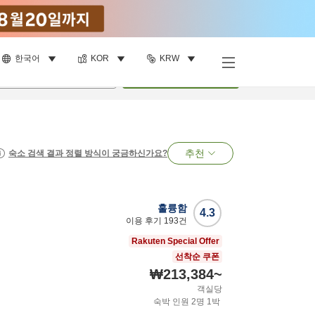
한국어
KOR
KRW
명
•
객실
1
개
검색
추천
숙소 검색 결과 정렬 방식이 궁금하신가요?
훌륭함
4.3
이용 후기
193
건
Rakuten Special Offer
선착순 쿠폰
₩213,384
~
객실당
숙박 인원
2
명
1
박