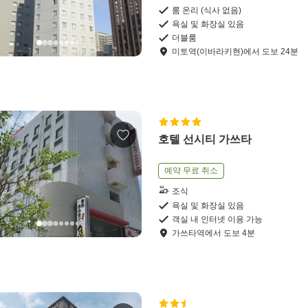
룸 온리 (식사 없음)
욕실 및 화장실 있음
더블룸
미토역(이바라키현)
에서
도보
24
분
호텔 선시티 가쓰타
예약 무료 취소
조식
욕실 및 화장실 있음
객실 내 인터넷 이용 가능
가쓰타역
에서
도보
4
분