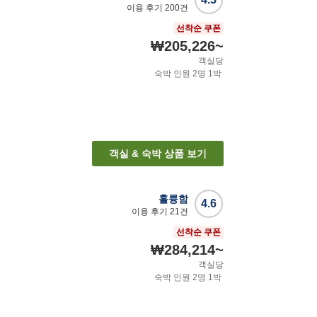
이용 후기
200
건
선착순 쿠폰
₩205,226
~
객실당
숙박 인원
2
명
1
박
객실 & 숙박 상품 보기
훌륭함
4.6
이용 후기
21
건
선착순 쿠폰
₩284,214
~
객실당
숙박 인원
2
명
1
박