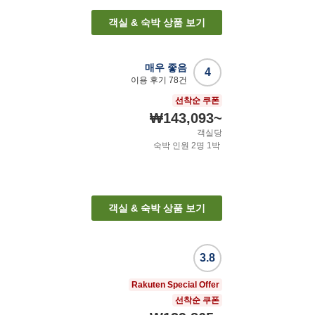
객실 & 숙박 상품 보기
매우 좋음
4
이용 후기
78
건
선착순 쿠폰
₩143,093
~
객실당
숙박 인원
2
명
1
박
객실 & 숙박 상품 보기
3.8
Rakuten Special Offer
선착순 쿠폰