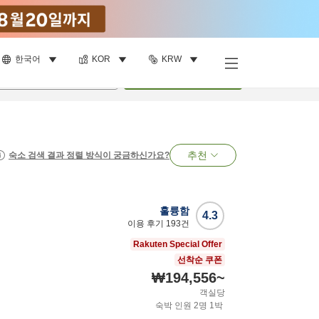
한국어
KOR
KRW
명
•
객실
1
개
검색
추천
숙소 검색 결과 정렬 방식이 궁금하신가요?
훌륭함
4.3
이용 후기
193
건
Rakuten Special Offer
선착순 쿠폰
₩194,556
~
객실당
숙박 인원
2
명
1
박