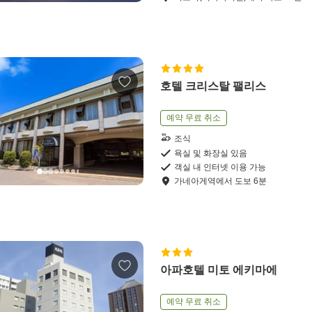
호텔 크리스탈 팰리스
예약 무료 취소
조식
욕실 및 화장실 있음
객실 내 인터넷 이용 가능
가네아게역
에서
도보
6
분
아파호텔 미토 에키마에
예약 무료 취소