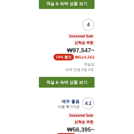
객실 & 숙박 상품 보기
4
Seasonal Sale
선착순 쿠폰
₩97,547
~
₩114,761
14%
할인
객실당
숙박 인원
2
명
1
박
객실 & 숙박 상품 보기
매우 좋음
4.1
이용 후기
1
건
Seasonal Sale
선착순 쿠폰
₩56,395
~