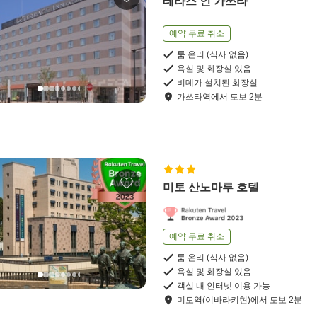
테라스 인 가쓰타
예약 무료 취소
룸 온리 (식사 없음)
욕실 및 화장실 있음
비데가 설치된 화장실
가쓰타역
에서
도보
2
분
미토 산노마루 호텔
예약 무료 취소
룸 온리 (식사 없음)
욕실 및 화장실 있음
객실 내 인터넷 이용 가능
미토역(이바라키현)
에서
도보
2
분