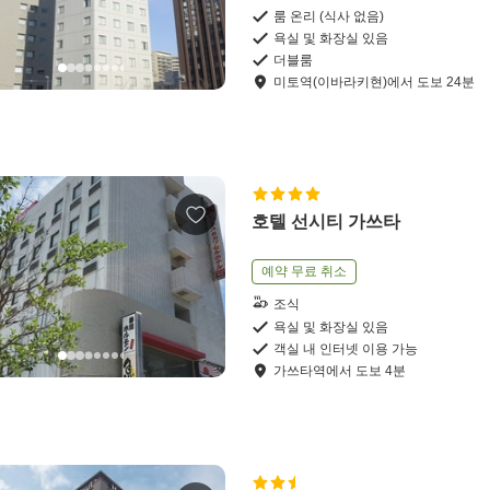
룸 온리 (식사 없음)
욕실 및 화장실 있음
더블룸
미토역(이바라키현)
에서
도보
24
분
호텔 선시티 가쓰타
예약 무료 취소
조식
욕실 및 화장실 있음
객실 내 인터넷 이용 가능
가쓰타역
에서
도보
4
분