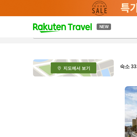
t
NEW
o
p
P
a
g
e
숙소
33
지도에서 보기
_
s
e
a
r
c
h