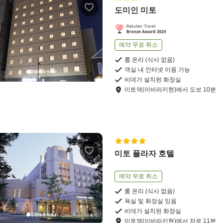
도미인 미토
예약 무료 취소
룸 온리 (식사 없음)
객실 내 인터넷 이용 가능
비데가 설치된 화장실
미토역(이바라키현)
에서
도보
10
분
미토 플라자 호텔
예약 무료 취소
룸 온리 (식사 없음)
욕실 및 화장실 있음
비데가 설치된 화장실
미토역(이바라키현)
에서
차로
11
분