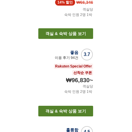
₩66,346
14%
할인
객실당
숙박 인원
2
명
1
박
객실 & 숙박 상품 보기
좋음
3.7
이용 후기
94
건
Rakuten Special Offer
선착순 쿠폰
₩96,830
~
객실당
숙박 인원
2
명
1
박
객실 & 숙박 상품 보기
훌륭함
4.5