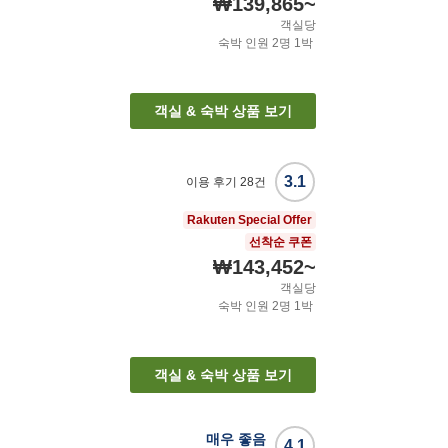
₩139,865
~
객실당
숙박 인원
2
명
1
박
객실 & 숙박 상품 보기
3.1
이용 후기
28
건
Rakuten Special Offer
선착순 쿠폰
₩143,452
~
객실당
숙박 인원
2
명
1
박
객실 & 숙박 상품 보기
매우 좋음
4.1