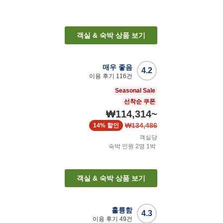
객실 & 숙박 상품 보기
매우 좋음
4.2
이용 후기
116
건
Seasonal Sale
선착순 쿠폰
₩114,314
~
₩134,486
14%
할인
객실당
숙박 인원
2
명
1
박
객실 & 숙박 상품 보기
훌륭함
4.3
이용 후기
49
건