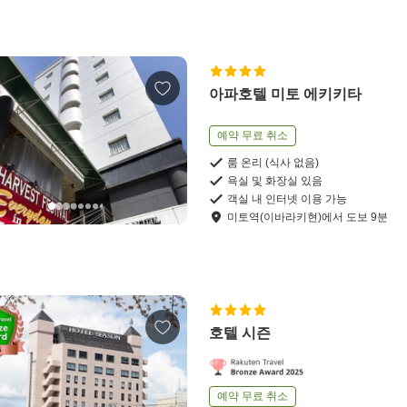
아파호텔 미토 에키키타
예약 무료 취소
룸 온리 (식사 없음)
욕실 및 화장실 있음
객실 내 인터넷 이용 가능
미토역(이바라키현)
에서
도보
9
분
호텔 시즌
예약 무료 취소