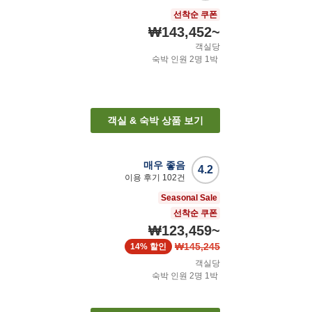
선착순 쿠폰
₩143,452
~
객실당
숙박 인원
2
명
1
박
객실 & 숙박 상품 보기
매우 좋음
4.2
이용 후기
102
건
Seasonal Sale
선착순 쿠폰
₩123,459
~
₩145,245
14%
할인
객실당
숙박 인원
2
명
1
박