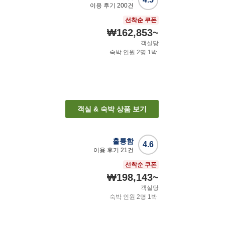
이용 후기
200
건
선착순 쿠폰
₩162,853
~
객실당
숙박 인원
2
명
1
박
객실 & 숙박 상품 보기
훌륭함
4.6
이용 후기
21
건
선착순 쿠폰
₩198,143
~
객실당
숙박 인원
2
명
1
박