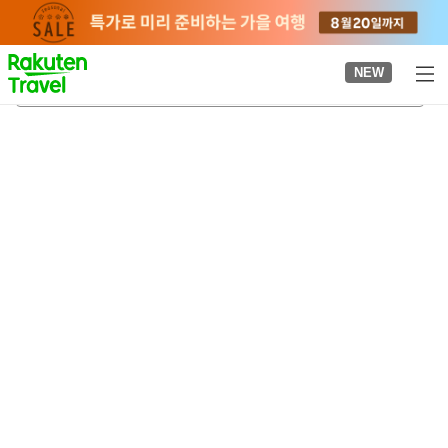
to
top
page
NEW
히가시미토역
2026-08-21
-
2026-08-22
객실당
2
명
•
객실
1
개