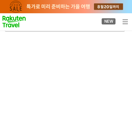
to
top
page
NEW
이쓰우라 온천
2026-08-22
-
2026-08-23
객실당
2
명
•
객실
1
개