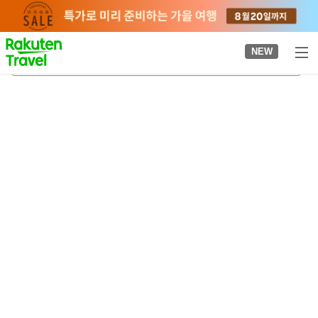
to
top
page
NEW
가가
2026-08-21
-
2026-08-22
객실당
2
명
•
객실
1
개