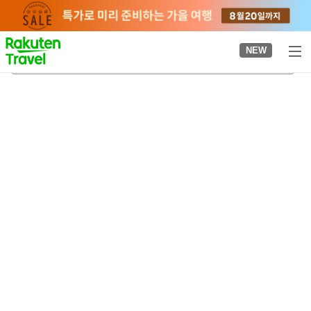
to
top
page
NEW
나카야 우키치로 눈과 얼음 박물관
2026-08-22
-
2026-08-23
객실당
2
명
•
객실
1
개