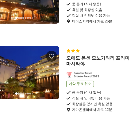
룸 온리 (식사 없음)
욕실 및 화장실 있음
객실 내 인터넷 이용 가능
다이쇼지역
에서
차로
26
분
오에도 온센 모노가타리 프리미
마시타야
예약 무료 취소
룸 온리 (식사 없음)
객실 내 인터넷 이용 가능
화장실은 있지만 욕실 없음
가가온센역
에서
차로
12
분