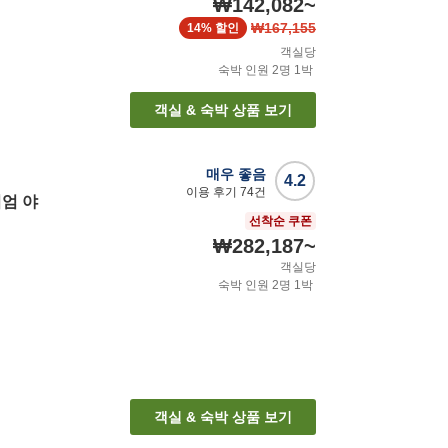
₩142,082
~
₩167,155
14%
할인
객실당
숙박 인원
2
명
1
박
객실 & 숙박 상품 보기
매우 좋음
4.2
이용 후기
74
건
엄 야
선착순 쿠폰
₩282,187
~
객실당
숙박 인원
2
명
1
박
객실 & 숙박 상품 보기