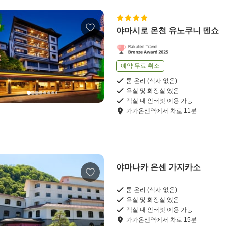
야마시로 온천 유노쿠니 덴쇼
예약 무료 취소
룸 온리 (식사 없음)
욕실 및 화장실 있음
객실 내 인터넷 이용 가능
가가온센역
에서
차로
11
분
야마나카 온센 가지카소
룸 온리 (식사 없음)
욕실 및 화장실 있음
객실 내 인터넷 이용 가능
가가온센역
에서
차로
15
분