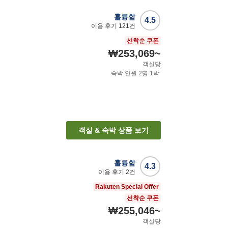
훌륭함
4.5
이용 후기
121
건
선착순 쿠폰
₩253,069
~
객실당
숙박 인원
2
명
1
박
객실 & 숙박 상품 보기
훌륭함
4.3
이용 후기
2
건
Rakuten Special Offer
선착순 쿠폰
₩255,046
~
객실당