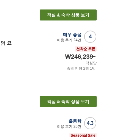
객실 & 숙박 상품 보기
매우 좋음
4
이용 후기
24
건
엄 요
선착순 쿠폰
₩246,239
~
객실당
숙박 인원
2
명
1
박
객실 & 숙박 상품 보기
훌륭함
4.3
이용 후기
25
건
Seasonal Sale