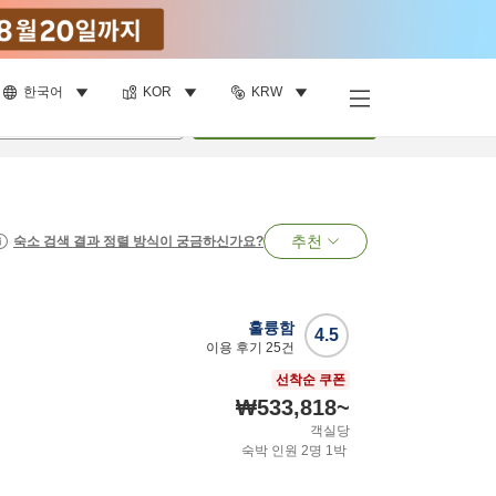
한국어
KOR
KRW
명
•
객실
1
개
검색
추천
숙소 검색 결과 정렬 방식이 궁금하신가요?
훌륭함
4.5
이용 후기
25
건
선착순 쿠폰
₩533,818
~
객실당
숙박 인원
2
명
1
박