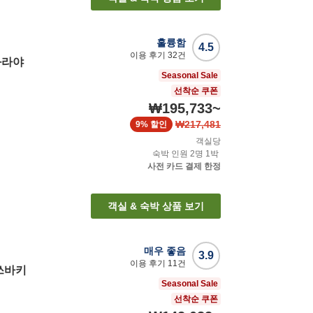
훌륭함
4.5
이용 후기
32
건
와라야
Seasonal Sale
선착순 쿠폰
₩195,733
~
₩217,481
9%
할인
객실당
숙박 인원
2
명
1
박
사전 카드 결제 한정
객실 & 숙박 상품 보기
매우 좋음
3.9
이용 후기
11
건
쓰바키
Seasonal Sale
선착순 쿠폰