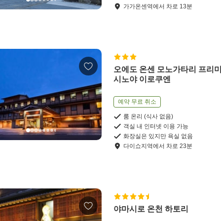
가가온센역
에서
차로
13
분
오에도 온센 모노가타리 프리미
시노야 이로쿠엔
예약 무료 취소
룸 온리 (식사 없음)
객실 내 인터넷 이용 가능
화장실은 있지만 욕실 없음
다이쇼지역
에서
차로
23
분
야마시로 온천 하토리