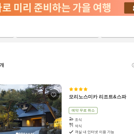
2026-08-20
2026-08-21
객실당
2
개
모리노스미카 리조트&스파
예약 무료 취소
조식
석식
객실 내 인터넷 이용 가능