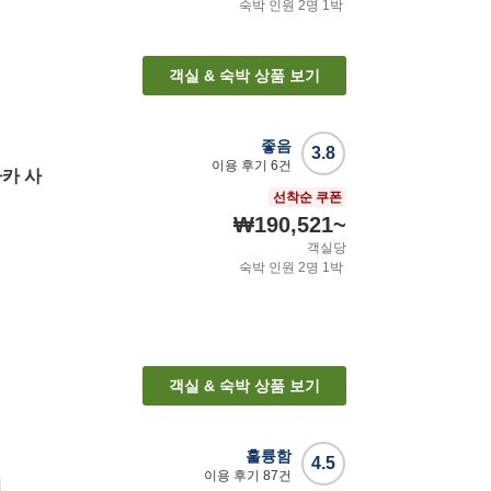
숙박 인원
2
명
1
박
객실 & 숙박 상품 보기
좋음
3.8
이용 후기
6
건
카 사
선착순 쿠폰
₩190,521
~
객실당
숙박 인원
2
명
1
박
객실 & 숙박 상품 보기
훌륭함
4.5
이용 후기
87
건
이