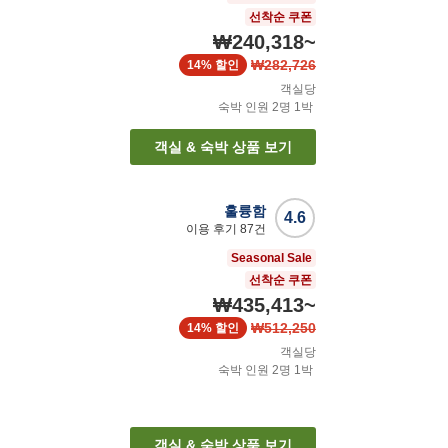
선착순 쿠폰
₩240,318
~
₩282,726
14%
할인
객실당
숙박 인원
2
명
1
박
객실 & 숙박 상품 보기
훌륭함
4.6
이용 후기
87
건
Seasonal Sale
선착순 쿠폰
₩435,413
~
₩512,250
14%
할인
객실당
숙박 인원
2
명
1
박
객실 & 숙박 상품 보기