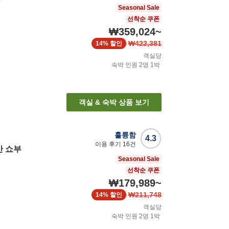
Seasonal Sale
선착순 쿠폰
₩359,024
~
₩422,381
14%
할인
객실당
숙박 인원
2
명
1
박
객실 & 숙박 상품 보기
훌륭함
4.3
이용 후기
16
건
산 쇼부
Seasonal Sale
선착순 쿠폰
₩179,989
~
₩211,748
14%
할인
객실당
숙박 인원
2
명
1
박