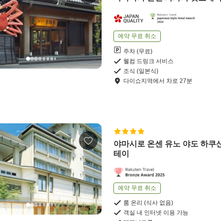
예약 무료 취소
주차 (무료)
웰컴 드링크 서비스
조식 (일본식)
다이쇼지역
에서
차로
27
분
야마시로 온센 유노 야도 하쿠
테이
예약 무료 취소
룸 온리 (식사 없음)
객실 내 인터넷 이용 가능