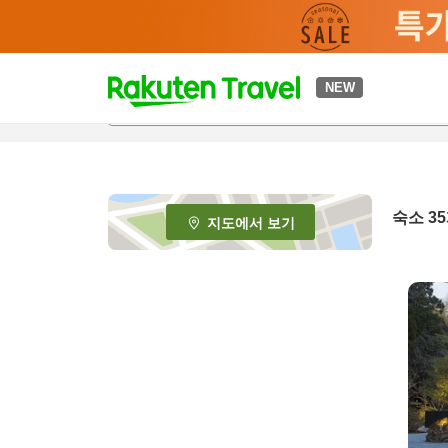
t
NEW
o
p
P
a
g
e
숙소
35
지도에서 보기
_
s
e
a
r
c
h