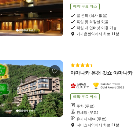
예약 무료 취소
룸 온리 (식사 없음)
욕실 및 화장실 있음
객실 내 인터넷 이용 가능
가가온센역
에서
차로
11
분
야마나카 온천 깃쇼 야마나카
예약 무료 취소
주차 (무료)
전세탕 (무료)
유카타 대여 (무료)
다이쇼지역
에서
차로
21
분