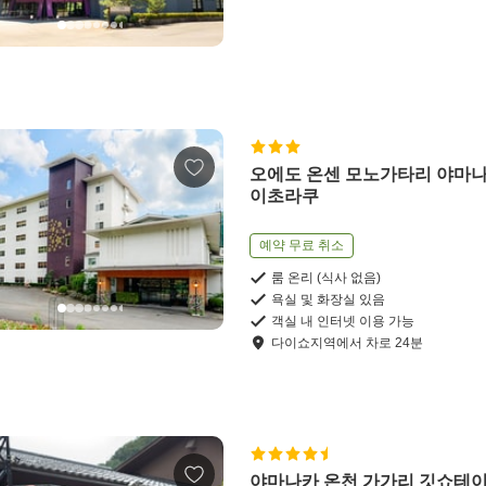
오에도 온센 모노가타리 야마나
이초라쿠
예약 무료 취소
룸 온리 (식사 없음)
욕실 및 화장실 있음
객실 내 인터넷 이용 가능
다이쇼지역
에서
차로
24
분
야마나카 온천 가가리 깃쇼테