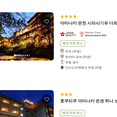
야마나카 온천 시라사기유 다
예약 무료 취소
주차 (무료)
유카타 대여 (무료)
무료 생수
다이쇼지역
에서
차로
22
분
호쿠리쿠 야마나카 온센 하나 
예약 무료 취소