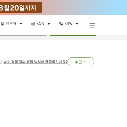
한국어
KOR
KRW
명
•
객실
1
개
검색
추천
숙소 검색 결과 정렬 방식이 궁금하신가요?