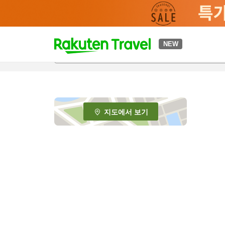
t
NEW
o
p
P
a
g
e
지도에서 보기
_
s
e
a
r
c
h