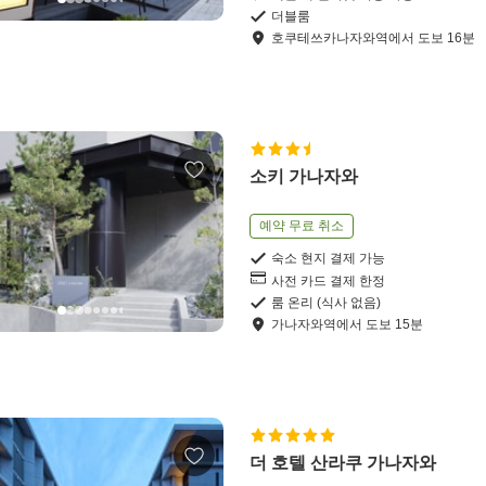
더블룸
호쿠테쓰카나자와역
에서
도보
16
분
소키 가나자와
예약 무료 취소
숙소 현지 결제 가능
사전 카드 결제 한정
룸 온리 (식사 없음)
가나자와역
에서
도보
15
분
더 호텔 산라쿠 가나자와