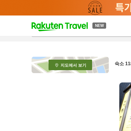
t
NEW
o
p
P
a
g
e
숙소
11
지도에서 보기
_
s
e
a
r
c
h