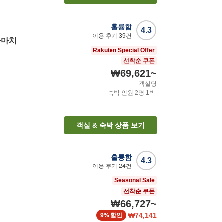
훌륭함
4.3
이용 후기
39
건
타마치
Rakuten Special Offer
선착순 쿠폰
₩69,621
~
객실당
숙박 인원
2
명
1
박
객실 & 숙박 상품 보기
훌륭함
4.3
이용 후기
24
건
Seasonal Sale
선착순 쿠폰
₩66,727
~
₩74,141
9%
할인