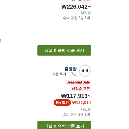
₩226,042
~
객실당
숙박 인원
2
명
1
박
분
객실 & 숙박 상품 보기
훌륭함
4.6
이용 후기
117
건
Seasonal Sale
선착순 쿠폰
₩117,913
~
₩131,014
9%
할인
객실당
숙박 인원
2
명
1
박
객실 & 숙박 상품 보기