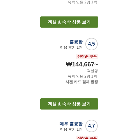
숙박 인원
2
명
1
박
객실 & 숙박 상품 보기
훌륭함
4.5
이용 후기
1
건
선착순 쿠폰
₩144,667
~
객실당
숙박 인원
2
명
1
박
사전 카드 결제 한정
객실 & 숙박 상품 보기
매우 훌륭함
4.7
이용 후기
1
건
선착순 쿠폰