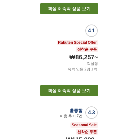
객실 & 숙박 상품 보기
4.1
Rakuten Special Offer
선착순 쿠폰
₩86,257
~
객실당
숙박 인원
2
명
1
박
객실 & 숙박 상품 보기
훌륭함
4.3
이용 후기
7
건
Seasonal Sale
선착순 쿠폰