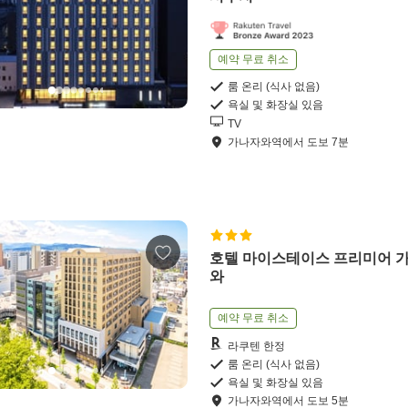
예약 무료 취소
룸 온리 (식사 없음)
욕실 및 화장실 있음
TV
가나자와역
에서
도보
7
분
호텔 마이스테이스 프리미어 
와
예약 무료 취소
라쿠텐 한정
룸 온리 (식사 없음)
욕실 및 화장실 있음
가나자와역
에서
도보
5
분