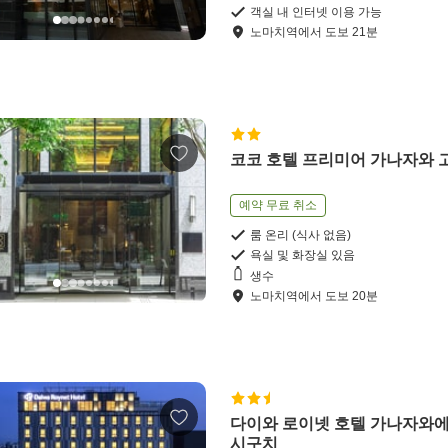
객실 내 인터넷 이용 가능
노마치역
에서
도보
21
분
코코 호텔 프리미어 가나자와 
예약 무료 취소
룸 온리 (식사 없음)
욕실 및 화장실 있음
생수
노마치역
에서
도보
20
분
다이와 로이넷 호텔 가나자와에
시구치