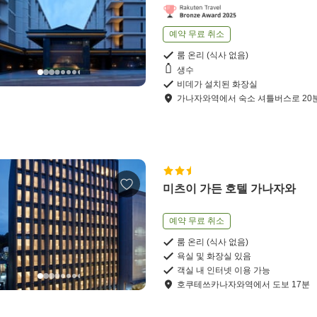
예약 무료 취소
룸 온리 (식사 없음)
생수
비데가 설치된 화장실
가나자와역
에서
숙소 셔틀버스로
20
미츠이 가든 호텔 가나자와
예약 무료 취소
룸 온리 (식사 없음)
욕실 및 화장실 있음
객실 내 인터넷 이용 가능
호쿠테쓰카나자와역
에서
도보
17
분