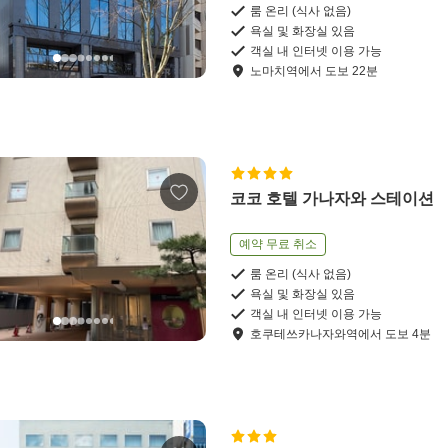
룸 온리 (식사 없음)
욕실 및 화장실 있음
객실 내 인터넷 이용 가능
노마치역
에서
도보
22
분
코코 호텔 가나자와 스테이션
예약 무료 취소
룸 온리 (식사 없음)
욕실 및 화장실 있음
객실 내 인터넷 이용 가능
호쿠테쓰카나자와역
에서
도보
4
분