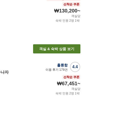
선착순 쿠폰
₩130,200
~
객실당
숙박 인원
2
명
1
박
객실 & 숙박 상품 보기
훌륭함
4.4
이용 후기
179
건
가나자
선착순 쿠폰
₩67,451
~
객실당
숙박 인원
2
명
1
박