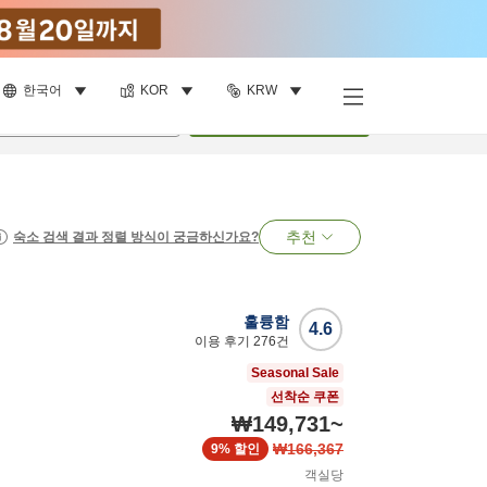
한국어
KOR
KRW
명
•
객실
1
개
검색
추천
숙소 검색 결과 정렬 방식이 궁금하신가요?
훌륭함
4.6
이용 후기
276
건
Seasonal Sale
선착순 쿠폰
₩149,731
~
₩166,367
9%
할인
객실당