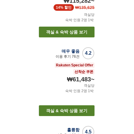
₩115,282
~
₩135,625
14%
할인
객실당
숙박 인원
2
명
1
박
객실 & 숙박 상품 보기
매우 좋음
4.2
이용 후기
76
건
Rakuten Special Offer
선착순 쿠폰
₩61,483
~
객실당
숙박 인원
2
명
1
박
객실 & 숙박 상품 보기
훌륭함
4.5