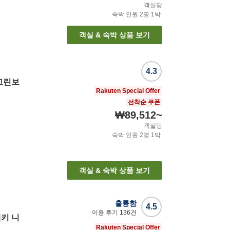
객실당
숙박 인원
2
명
1
박
객실 & 숙박 상품 보기
4.3
고린보
Rakuten Special Offer
선착순 쿠폰
₩89,512
~
객실당
숙박 인원
2
명
1
박
객실 & 숙박 상품 보기
훌륭함
4.5
이용 후기
136
건
키 니
Rakuten Special Offer