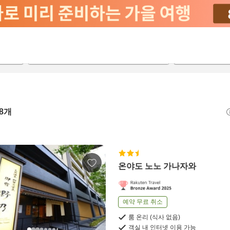
2026-08-20
2026-08-21
객실당
2
8
개
온야도 노노 가나자와
예약 무료 취소
룸 온리 (식사 없음)
객실 내 인터넷 이용 가능