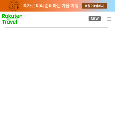
to
top
page
NEW
가나자와역
2026-08-23
-
2026-08-24
객실당
2
명
•
객실
1
개