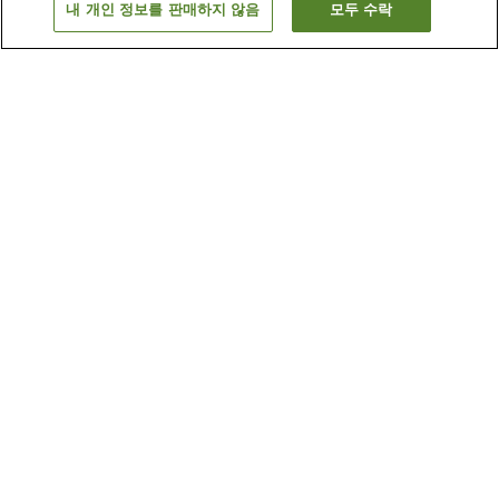
내 개인 정보를 판매하지 않음
모두 수락
이전으로
숙소
2
개
숙소 검색 결과 정렬 방식이 궁금하신가요?