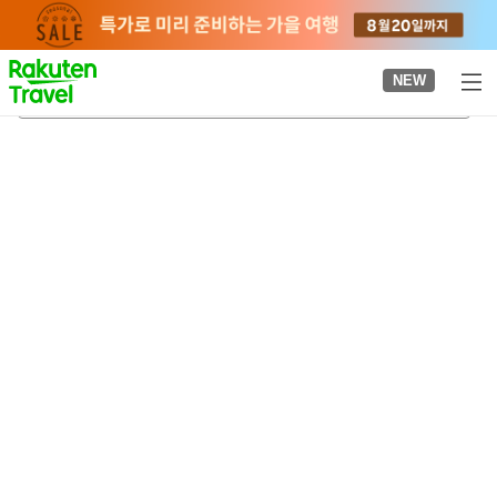
to
top
page
NEW
센토쿠역
2026-08-22
-
2026-08-23
객실당
2
명
•
객실
1
개