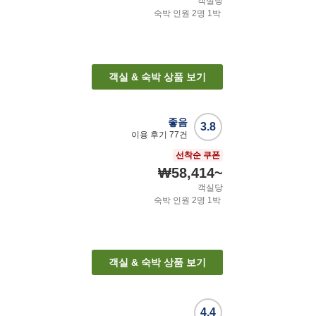
객실당
숙박 인원
2
명
1
박
객실 & 숙박 상품 보기
좋음
3.8
이용 후기
77
건
선착순 쿠폰
₩58,414
~
객실당
숙박 인원
2
명
1
박
객실 & 숙박 상품 보기
4.4