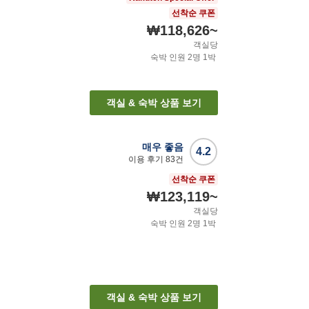
선착순 쿠폰
₩118,626
~
객실당
숙박 인원
2
명
1
박
객실 & 숙박 상품 보기
매우 좋음
4.2
이용 후기
83
건
선착순 쿠폰
₩123,119
~
객실당
숙박 인원
2
명
1
박
객실 & 숙박 상품 보기