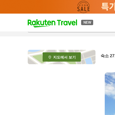
t
NEW
o
p
P
a
g
e
숙소
27
지도에서 보기
_
s
e
a
r
c
h