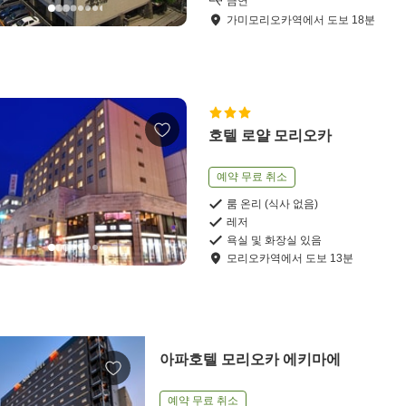
금연
가미모리오카역
에서
도보
18
분
호텔 로얄 모리오카
예약 무료 취소
룸 온리 (식사 없음)
레저
욕실 및 화장실 있음
모리오카역
에서
도보
13
분
아파호텔 모리오카 에키마에
예약 무료 취소