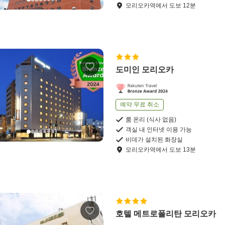
모리오카역
에서
도보
12
분
도미인 모리오카
예약 무료 취소
룸 온리 (식사 없음)
객실 내 인터넷 이용 가능
비데가 설치된 화장실
모리오카역
에서
도보
13
분
호텔 메트로폴리탄 모리오카