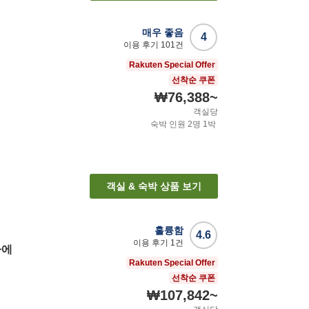
매우 좋음
4
이용 후기
101
건
Rakuten Special Offer
선착순 쿠폰
₩76,388
~
객실당
숙박 인원
2
명
1
박
객실 & 숙박 상품 보기
훌륭함
4.6
이용 후기
1
건
마에
Rakuten Special Offer
선착순 쿠폰
₩107,842
~