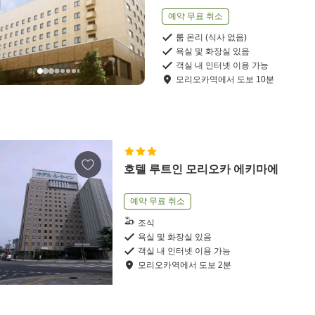
예약 무료 취소
룸 온리 (식사 없음)
욕실 및 화장실 있음
객실 내 인터넷 이용 가능
모리오카역
에서
도보
10
분
호텔 루트인 모리오카 에키마에
예약 무료 취소
조식
욕실 및 화장실 있음
객실 내 인터넷 이용 가능
모리오카역
에서
도보
2
분