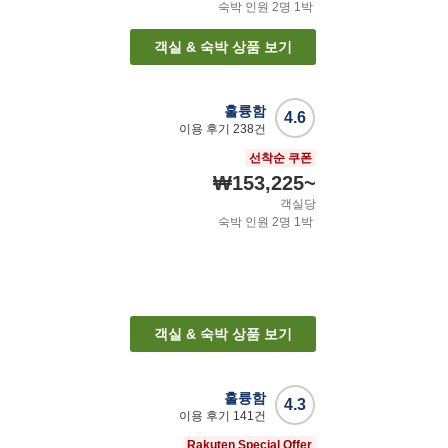
숙박 인원
2
명
1
박
객실 & 숙박 상품 보기
훌륭함
4.6
이용 후기
238
건
선착순 쿠폰
₩153,225
~
객실당
숙박 인원
2
명
1
박
객실 & 숙박 상품 보기
훌륭함
4.3
이용 후기
141
건
Rakuten Special Offer