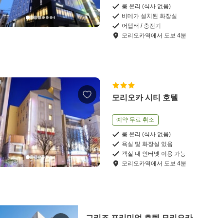
룸 온리 (식사 없음)
비데가 설치된 화장실
어댑터 / 충전기
모리오카역
에서
도보
4
분
모리오카 시티 호텔
예약 무료 취소
룸 온리 (식사 없음)
욕실 및 화장실 있음
객실 내 인터넷 이용 가능
모리오카역
에서
도보
4
분
그리즈 프리미엄 호텔 모리오카