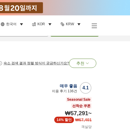
한국어
KOR
KRW
명
•
객실
1
개
검색
추천
숙소 검색 결과 정렬 방식이 궁금하신가요?
매우 좋음
4.1
이용 후기
136
건
Seasonal Sale
선착순 쿠폰
₩57,291
~
₩67,401
14%
할인
객실당