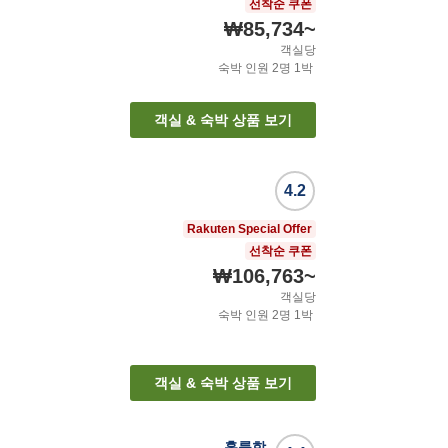
선착순 쿠폰
₩85,734
~
객실당
숙박 인원
2
명
1
박
객실 & 숙박 상품 보기
4.2
Rakuten Special Offer
선착순 쿠폰
₩106,763
~
객실당
숙박 인원
2
명
1
박
객실 & 숙박 상품 보기
훌륭함