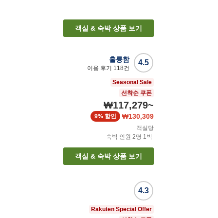
객실 & 숙박 상품 보기
훌륭함
4.5
이용 후기
118
건
Seasonal Sale
선착순 쿠폰
₩117,279
~
₩130,309
9%
할인
객실당
숙박 인원
2
명
1
박
객실 & 숙박 상품 보기
4.3
Rakuten Special Offer