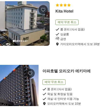
Kita Hotel
예약 무료 취소
룸 온리 (식사 없음)
싱글룸
금연
가미모리오카역
에서
도보
18
분
아파호텔 모리오카 에키마에
예약 무료 취소
룸 온리 (식사 없음)
욕실 및 화장실 있음
객실 내 인터넷 이용 가능
모리오카역
에서
도보
10
분