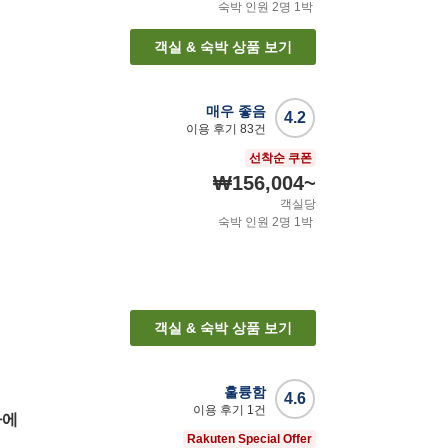
숙박 인원
2
명
1
박
객실 & 숙박 상품 보기
매우 좋음
4.2
이용 후기
83
건
선착순 쿠폰
₩156,004
~
객실당
숙박 인원
2
명
1
박
객실 & 숙박 상품 보기
훌륭함
4.6
이용 후기
1
건
마에
Rakuten Special Offer