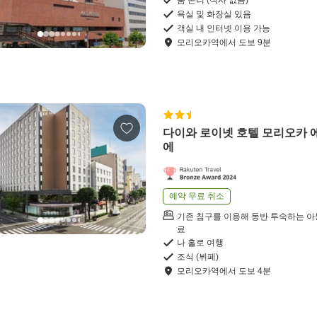
룸 온리 (식사 없음)
욕실 및 화장실 있음
객실 내 인터넷 이용 가능
모리오카역
에서
도보
9
분
다이와 로이넷 호텔 모리오카 
에
예약 무료 취소
기존 침구를 이용해 동반 투숙하는 아
료
나 홀로 여행
조식 (뷔페)
모리오카역
에서
도보
4
분