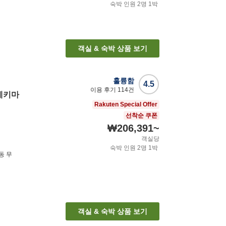
숙박 인원
2
명
1
박
객실 & 숙박 상품 보기
훌륭함
4.5
이용 후기
114
건
에키마
Rakuten Special Offer
선착순 쿠폰
₩206,391
~
객실당
숙박 인원
2
명
1
박
동 무
객실 & 숙박 상품 보기