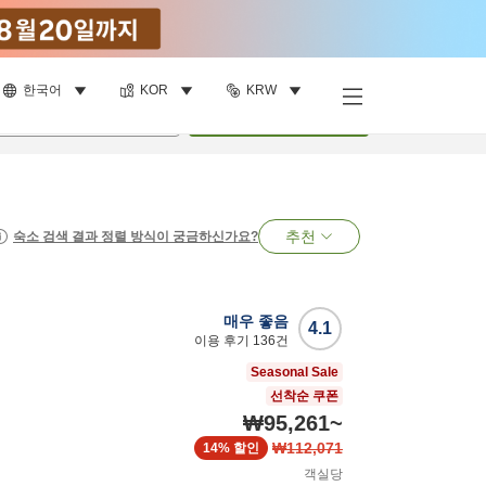
한국어
KOR
KRW
명
•
객실
1
개
검색
추천
숙소 검색 결과 정렬 방식이 궁금하신가요?
매우 좋음
4.1
이용 후기
136
건
Seasonal Sale
선착순 쿠폰
₩95,261
~
₩112,071
14%
할인
객실당