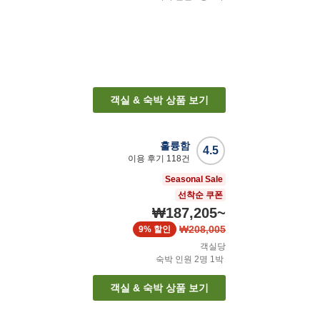
객실 & 숙박 상품 보기
훌륭함
4.5
이용 후기
118
건
Seasonal Sale
선착순 쿠폰
₩187,205
~
₩208,005
9%
할인
객실당
숙박 인원
2
명
1
박
객실 & 숙박 상품 보기