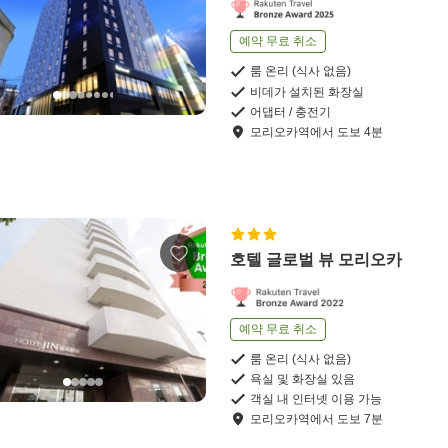
예약 무료 취소
룸 온리 (식사 없음)
비데가 설치된 화장실
어댑터 / 충전기
모리오카역
에서
도보
4
분
호텔 글로벌 뷰 모리오카
예약 무료 취소
룸 온리 (식사 없음)
욕실 및 화장실 있음
객실 내 인터넷 이용 가능
모리오카역
에서
도보
7
분