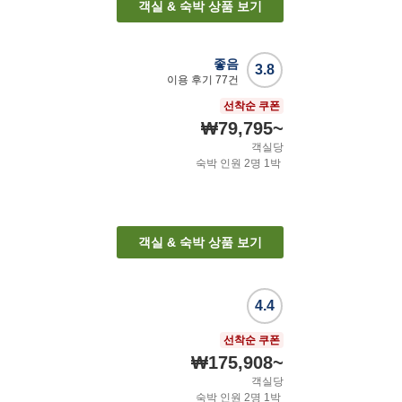
객실 & 숙박 상품 보기
좋음
3.8
이용 후기
77
건
선착순 쿠폰
₩79,795
~
객실당
숙박 인원
2
명
1
박
객실 & 숙박 상품 보기
4.4
선착순 쿠폰
₩175,908
~
객실당
숙박 인원
2
명
1
박