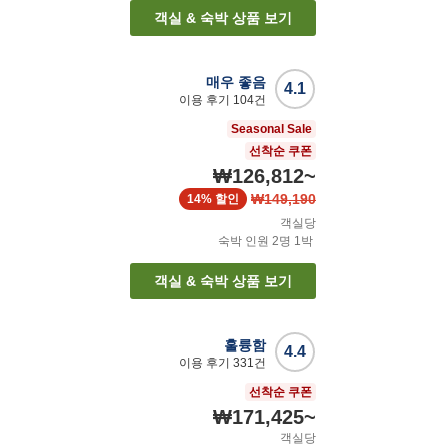
객실 & 숙박 상품 보기
매우 좋음
4.1
이용 후기
104
건
Seasonal Sale
선착순 쿠폰
₩126,812
~
₩149,190
14%
할인
객실당
숙박 인원
2
명
1
박
객실 & 숙박 상품 보기
훌륭함
4.4
이용 후기
331
건
선착순 쿠폰
₩171,425
~
객실당