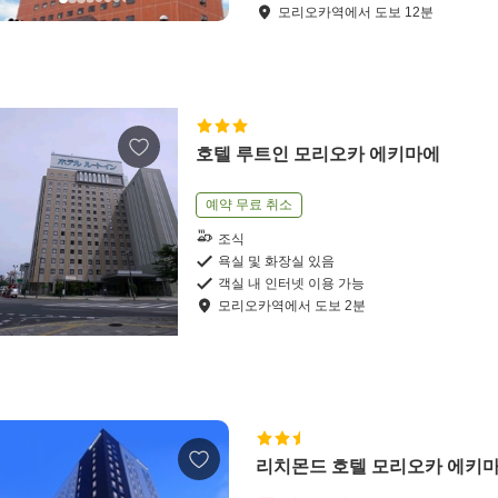
모리오카역
에서
도보
12
분
호텔 루트인 모리오카 에키마에
예약 무료 취소
조식
욕실 및 화장실 있음
객실 내 인터넷 이용 가능
모리오카역
에서
도보
2
분
리치몬드 호텔 모리오카 에키