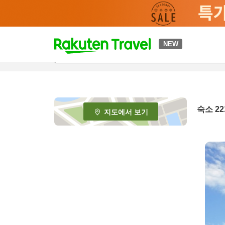
t
NEW
o
p
P
a
g
e
숙소
22
지도에서 보기
_
s
e
a
r
c
h