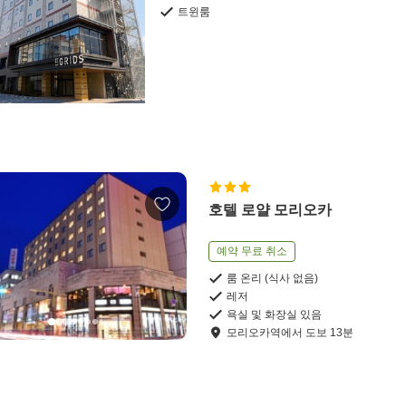
트윈룸
호텔 로얄 모리오카
예약 무료 취소
룸 온리 (식사 없음)
레저
욕실 및 화장실 있음
모리오카역
에서
도보
13
분