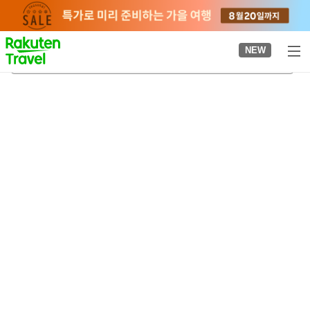
to
top
page
NEW
오후나토
2026-08-23
-
2026-08-24
객실당
2
명
•
객실
1
개