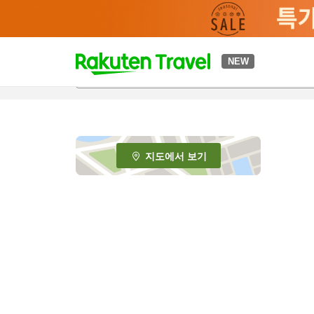
t
NEW
o
p
P
a
g
e
지도에서 보기
_
s
e
a
r
c
h