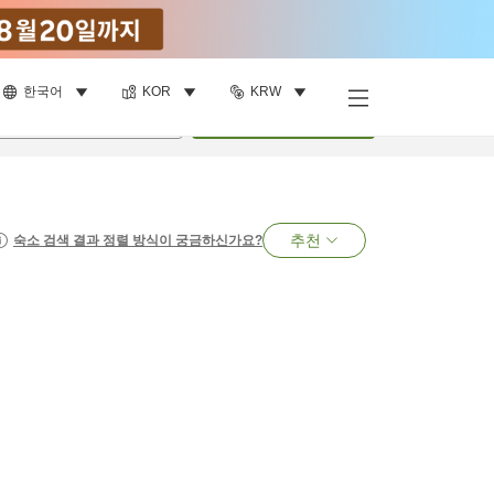
한국어
KOR
KRW
명
•
객실
1
개
검색
추천
숙소 검색 결과 정렬 방식이 궁금하신가요?