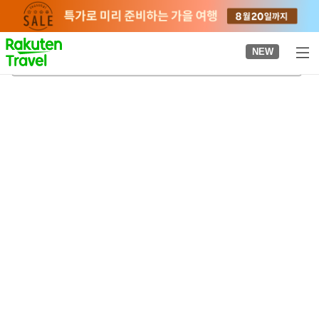
to
top
page
NEW
아야가와(이온몰 아야가와)역
2026-08-21
-
2026-08-22
객실당
2
명
•
객실
1
개