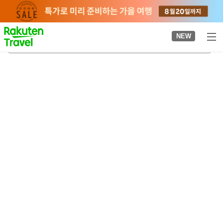
to
top
page
NEW
고토덴고토히라역
2026-08-23
-
2026-08-24
객실당
2
명
•
객실
1
개