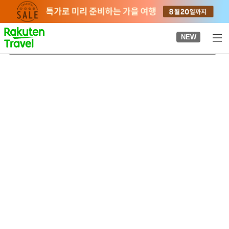
to
top
page
NEW
히지다이역
2026-08-23
-
2026-08-24
객실당
2
명
•
객실
1
개