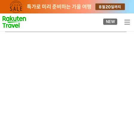
to
top
page
NEW
쇼도시마 온천
2026-08-23
-
2026-08-24
객실당
2
명
•
객실
1
개