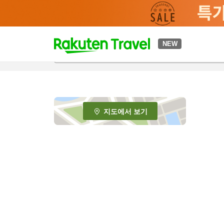
t
NEW
o
p
P
a
g
e
지도에서 보기
_
s
e
a
r
c
h