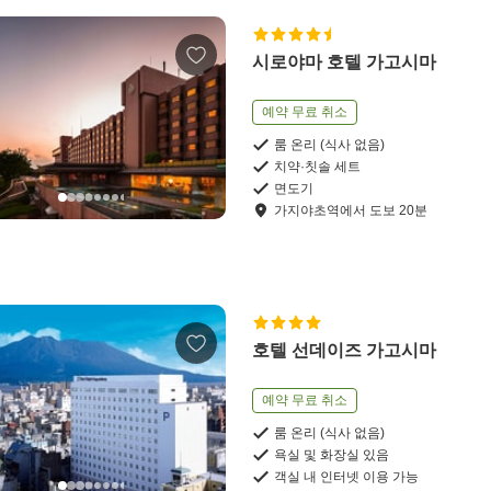
시로야마 호텔 가고시마
예약 무료 취소
룸 온리 (식사 없음)
치약·칫솔 세트
면도기
가지야초역
에서
도보
20
분
호텔 선데이즈 가고시마
예약 무료 취소
룸 온리 (식사 없음)
욕실 및 화장실 있음
객실 내 인터넷 이용 가능