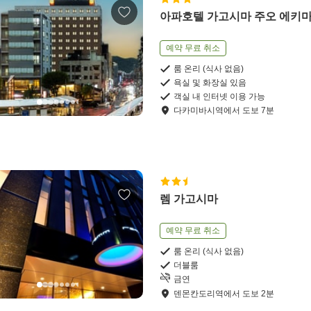
아파호텔 가고시마 주오 에키
예약 무료 취소
룸 온리 (식사 없음)
욕실 및 화장실 있음
객실 내 인터넷 이용 가능
다카미바시역
에서
도보
7
분
렘 가고시마
예약 무료 취소
룸 온리 (식사 없음)
더블룸
금연
덴몬칸도리역
에서
도보
2
분