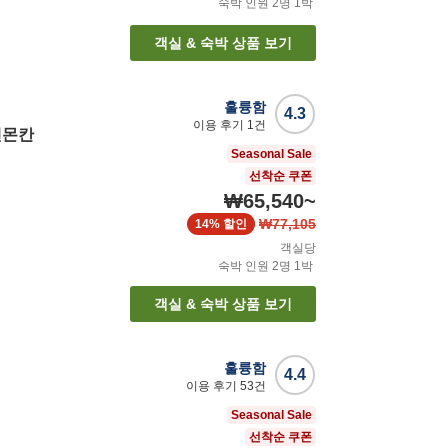
숙박 인원
2
명
1
박
객실 & 숙박 상품 보기
훌륭함
4.3
이용 후기
1
건
덴몬칸
Seasonal Sale
선착순 쿠폰
₩65,540
~
₩77,105
14%
할인
객실당
숙박 인원
2
명
1
박
객실 & 숙박 상품 보기
훌륭함
4.4
이용 후기
53
건
Seasonal Sale
선착순 쿠폰