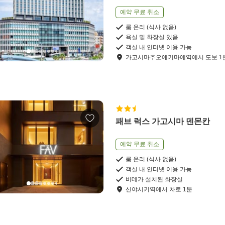
예약 무료 취소
룸 온리 (식사 없음)
욕실 및 화장실 있음
객실 내 인터넷 이용 가능
가고시마추오에키마에역
에서
도보
1
패브 럭스 가고시마 덴몬칸
예약 무료 취소
룸 온리 (식사 없음)
객실 내 인터넷 이용 가능
비데가 설치된 화장실
신야시키역
에서
차로
1
분