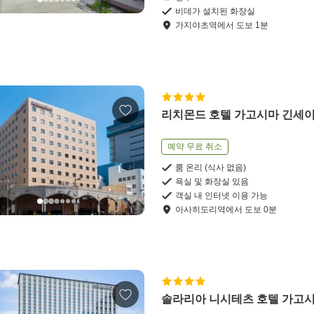
비데가 설치된 화장실
가지야초역
에서
도보
1
분
리치몬드 호텔 가고시마 긴세
예약 무료 취소
룸 온리 (식사 없음)
욕실 및 화장실 있음
객실 내 인터넷 이용 가능
아사히도리역
에서
도보
0
분
솔라리아 니시테츠 호텔 가고