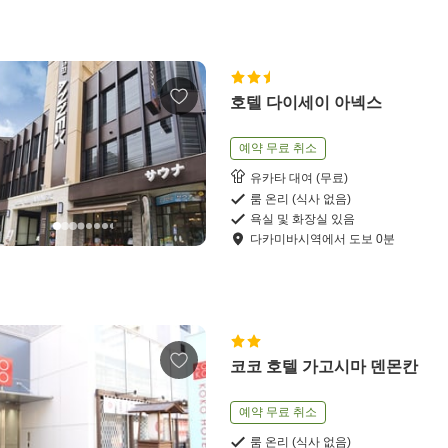
호텔 다이세이 아넥스
예약 무료 취소
유카타 대여 (무료)
룸 온리 (식사 없음)
욕실 및 화장실 있음
다카미바시역
에서
도보
0
분
코코 호텔 가고시마 덴몬칸
예약 무료 취소
룸 온리 (식사 없음)