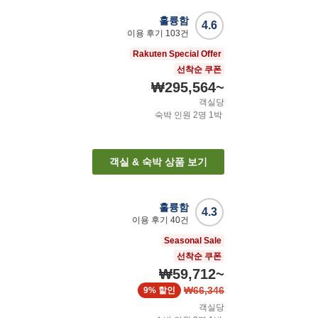
훌륭함
4.6
이용 후기
103
건
Rakuten Special Offer
선착순 쿠폰
₩295,564
~
객실당
숙박 인원
2
명
1
박
객실 & 숙박 상품 보기
훌륭함
4.3
이용 후기
40
건
Seasonal Sale
선착순 쿠폰
₩59,712
~
₩66,346
9%
할인
객실당