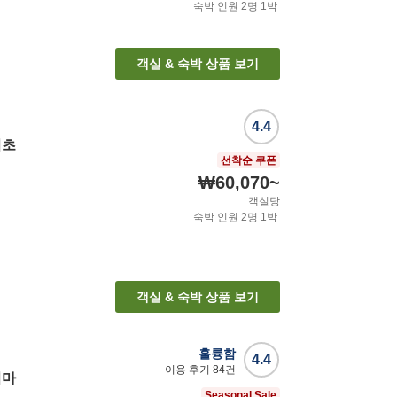
숙박 인원
2
명
1
박
객실 & 숙박 상품 보기
4.4
이초
선착순 쿠폰
₩60,070
~
객실당
숙박 인원
2
명
1
박
객실 & 숙박 상품 보기
훌륭함
4.4
이용 후기
84
건
시마
Seasonal Sale