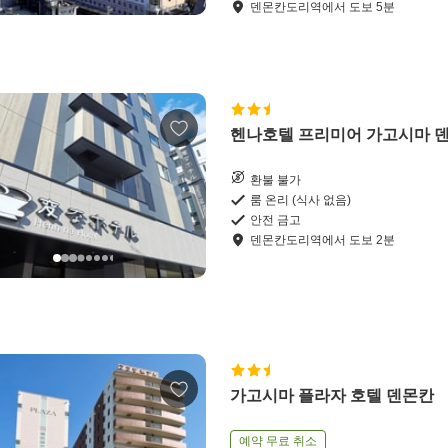
덴몬칸도리역
에서
도보
5
분
헨나호텔 프리미어 가고시마 
환불 불가
룸 온리 (식사 없음)
안전 금고
덴몬칸도리역
에서
도보
2
분
가고시마 플라자 호텔 덴몬칸
예약 무료 취소