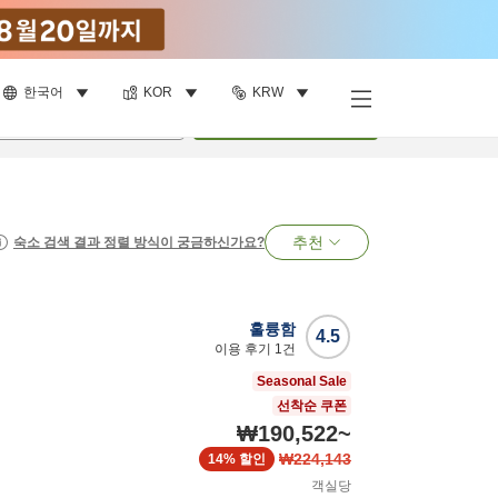
한국어
KOR
KRW
명
•
객실
1
개
검색
추천
숙소 검색 결과 정렬 방식이 궁금하신가요?
훌륭함
4.5
이용 후기
1
건
Seasonal Sale
선착순 쿠폰
₩190,522
~
₩224,143
14%
할인
객실당