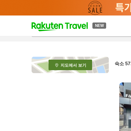
t
NEW
o
p
P
a
g
e
숙소
57
지도에서 보기
_
s
e
a
r
c
h