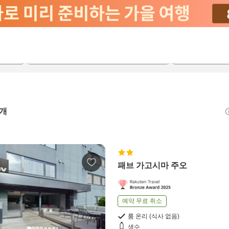
2026-08-23
2026-08-24
객실당
2
개
패브 가고시마 주오
예약 무료 취소
룸 온리 (식사 없음)
생수