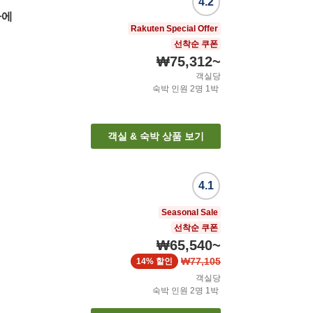
4.2
마에
Rakuten Special Offer
선착순 쿠폰
₩75,312
~
객실당
숙박 인원
2
명
1
박
객실 & 숙박 상품 보기
4.1
Seasonal Sale
선착순 쿠폰
₩65,540
~
₩77,105
14%
할인
객실당
숙박 인원
2
명
1
박