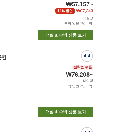
₩57,157
~
₩67,243
14%
할인
객실당
숙박 인원
2
명
1
박
객실 & 숙박 상품 보기
4.4
몬칸
선착순 쿠폰
₩76,208
~
객실당
숙박 인원
2
명
1
박
객실 & 숙박 상품 보기