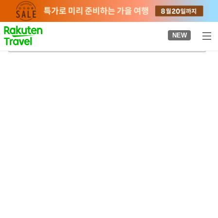
to
top
page
NEW
이즈로도리역
2026-08-20
-
2026-08-21
객실당
2
명
•
객실
1
개