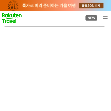
to
top
page
NEW
미나미큐슈
2026-08-22
-
2026-08-23
객실당
2
명
•
객실
1
개