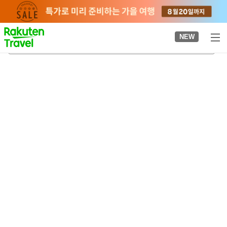
to
top
page
NEW
이시카키역
2026-08-23
-
2026-08-24
객실당
2
명
•
객실
1
개