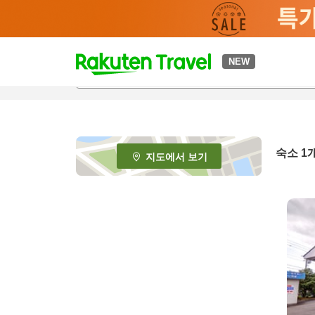
t
NEW
o
p
P
a
g
e
숙소 1
지도에서 보기
_
s
e
a
r
c
h