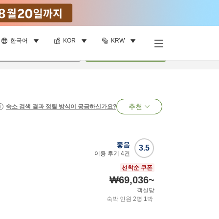
한국어
KOR
KRW
명
•
객실
1
개
검색
추천
숙소 검색 결과 정렬 방식이 궁금하신가요?
좋음
3.5
이용 후기
4
건
선착순 쿠폰
₩69,036
~
객실당
숙박 인원
2
명
1
박