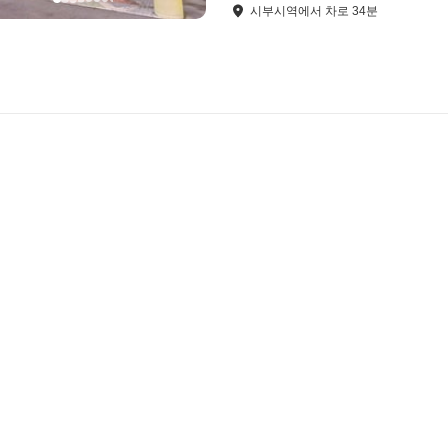
시부시역
에서
차로
34
분