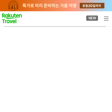
to
top
page
NEW
이부스키 온천
2026-08-21
-
2026-08-22
객실당
2
명
•
객실
1
개