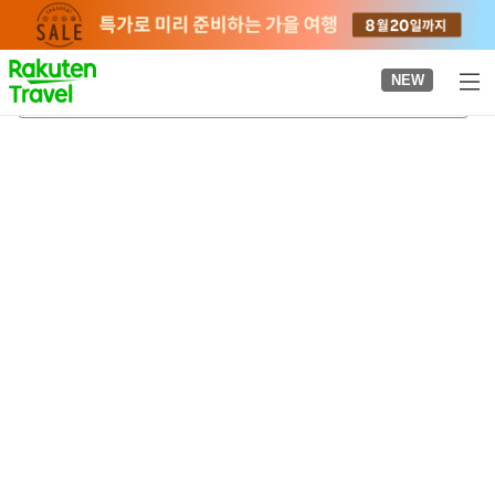
to
top
page
NEW
기리시마 온천
2026-08-21
-
2026-08-22
객실당
2
명
•
객실
1
개