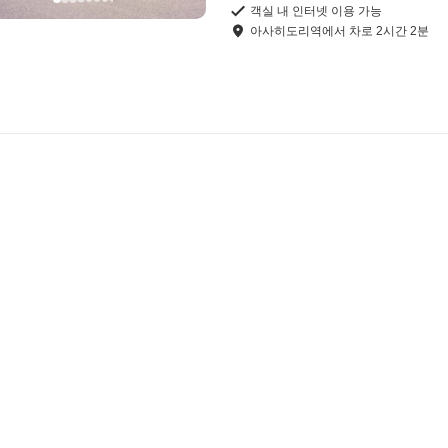
객실 내 인터넷 이용 가능
아사히도리역
에서
차로
2
시간
2
분