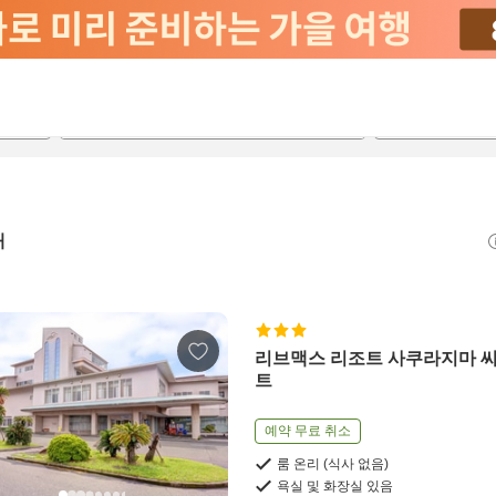
2026-08-21
2026-08-22
객실당
2
개
리브맥스 리조트 사쿠라지마 
트
예약 무료 취소
룸 온리 (식사 없음)
욕실 및 화장실 있음