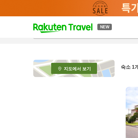
t
NEW
o
p
P
a
g
e
숙소 1
지도에서 보기
_
s
e
a
r
c
h