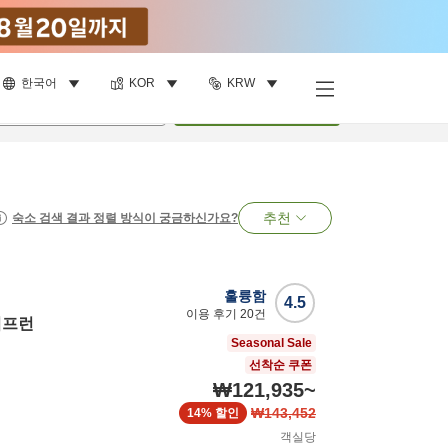
한국어
KOR
KRW
명
•
객실
1
개
검색
추천
숙소 검색 결과 정렬 방식이 궁금하신가요?
훌륭함
4.5
이용 후기
20
건
씨프런
Seasonal Sale
선착순 쿠폰
₩121,935
~
₩143,452
14%
할인
객실당