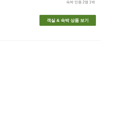
숙박 인원
2
명
1
박
객실 & 숙박 상품 보기