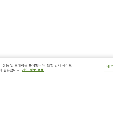
 성능 및 트래픽을 분석합니다. 또한 당사 사이트
내 
와 공유합니다.
개인 정보 정책
구리노다케 온천
구시키노 시라하마 온천
기리시마 온천
다이헤이 온천
도고 온천
묘켄 온천