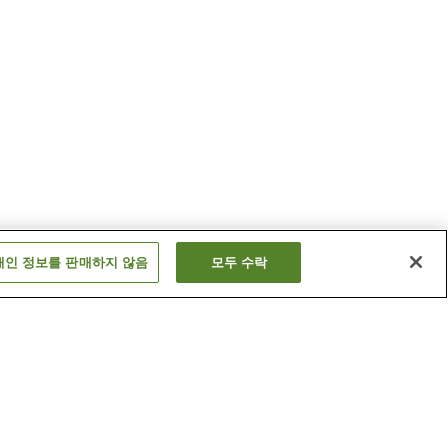
개인 정보를 판매하지 않음
모두 수락
기리시마 진구 온천
미야노조 온천
더 보기