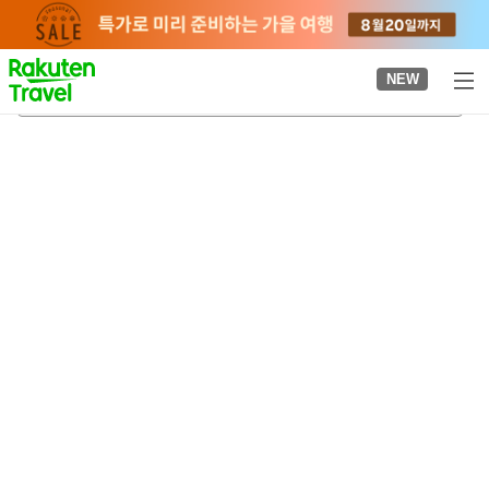
to
top
page
NEW
히라쓰카
2026-08-21
-
2026-08-22
객실당
2
명
•
객실
1
개