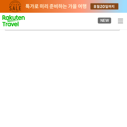
to
top
page
NEW
하코네 유노하나 온천
2026-08-22
-
2026-08-23
객실당
2
명
•
객실
1
개