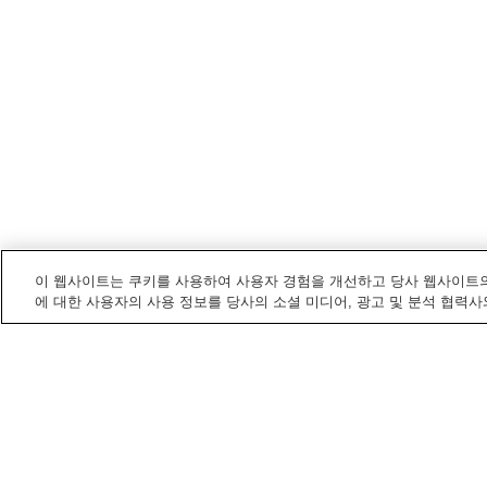
이 웹사이트는 쿠키를 사용하여 사용자 경험을 개선하고 당사 웹사이트의
에 대한 사용자의 사용 정보를 당사의 소셜 미디어, 광고 및 분석 협력사
가나가와 / 카나가와
내 온천
가와사키 아리마 온천
고라 온천
니노타이라 온천
다코가와 온천
홈
일본
가나가와 / 카나가와
나카가와 온천