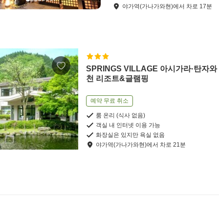
야가역(가나가와현)
에서
차로
17
분
SPRINGS VILLAGE 아시가라·탄자와
천 리조트&글램핑
예약 무료 취소
룸 온리 (식사 없음)
객실 내 인터넷 이용 가능
화장실은 있지만 욕실 없음
야가역(가나가와현)
에서
차로
21
분