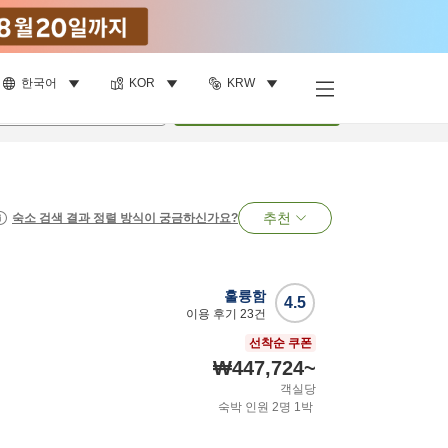
한국어
KOR
KRW
명
•
객실
1
개
검색
추천
숙소 검색 결과 정렬 방식이 궁금하신가요?
훌륭함
4.5
이용 후기
23
건
선착순 쿠폰
₩447,724
~
객실당
숙박 인원
2
명
1
박