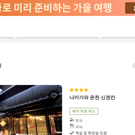
2026-08-20
2026-08-21
객실당
2
개
나카가와 온천 신겐칸
예약 무료 취소
조식
석식
욕실 및 화장실 있음