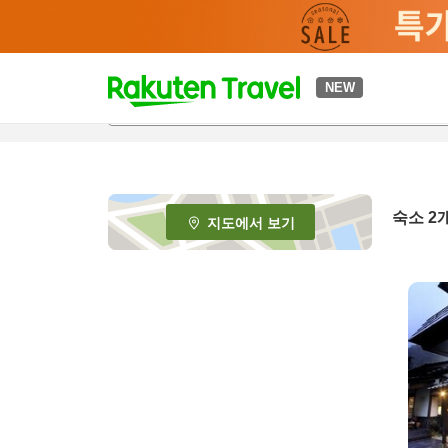
t
NEW
o
p
P
a
g
e
숙소
2
지도에서 보기
_
s
e
a
r
c
h