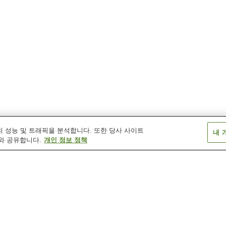
 성능 및 트래픽을 분석합니다. 또한 당사 사이트
내 
와 공유합니다.
개인 정보 정책
고와쿠다니 온천
기가 온천
나나사와 온천
도노사와 온천
모토 하코네 온천
미야기노 온천