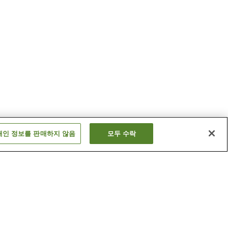
개인 정보를 판매하지 않음
모두 수락
나카가와 온천
미야노시타 온천
더 보기