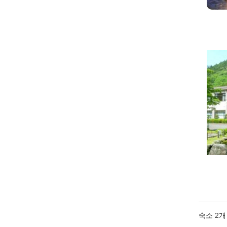
숙소
2
개