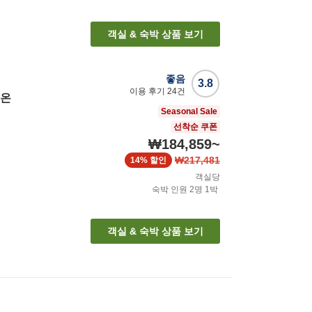
객실 & 숙박 상품 보기
좋음
3.8
이용 후기
24
건
 온
Seasonal Sale
선착순 쿠폰
₩184,859
~
₩217,481
14%
할인
객실당
숙박 인원
2
명
1
박
객실 & 숙박 상품 보기