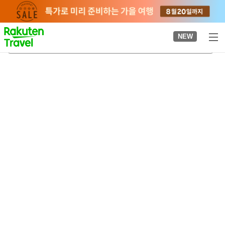
to
top
page
NEW
노라 시계탑
2026-08-22
-
2026-08-23
객실당
2
명
•
객실
1
개