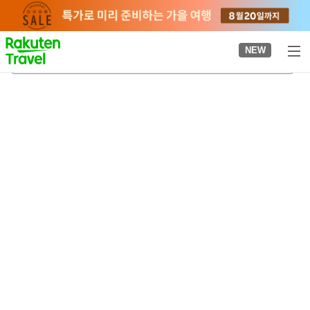
to
top
page
NEW
겐초마에역
2026-08-22
-
2026-08-23
객실당
2
명
•
객실
1
개