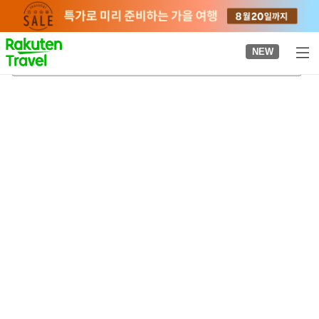
to
top
page
NEW
가가미가와바시역
2026-08-23
-
2026-08-24
객실당
2
명
•
객실
1
개