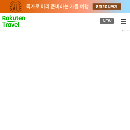
to
top
page
NEW
하리마야바시역
2026-08-23
-
2026-08-24
객실당
2
명
•
객실
1
개