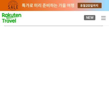
to
top
page
NEW
아리이가와역
2026-08-22
-
2026-08-23
객실당
2
명
•
객실
1
개