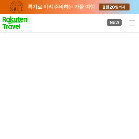
to
top
page
NEW
고멘마치역
2026-08-23
-
2026-08-24
객실당
2
명
•
객실
1
개