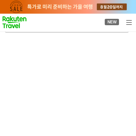
to
top
page
NEW
유노우라역
2026-08-20
-
2026-08-21
객실당
2
명
•
객실
1
개