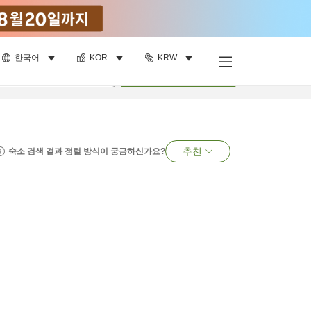
한국어
KOR
KRW
명
•
객실
1
개
검색
추천
숙소 검색 결과 정렬 방식이 궁금하신가요?