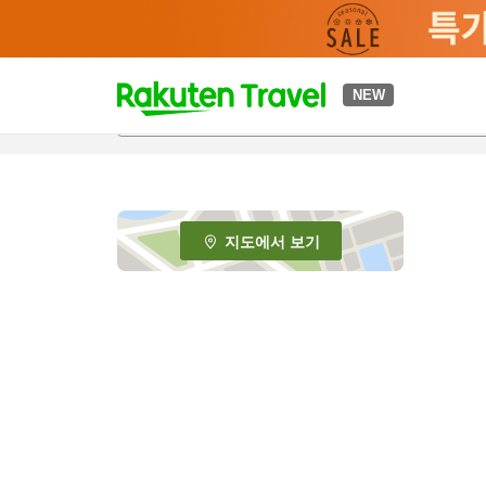
t
NEW
o
p
P
a
g
e
지도에서 보기
_
s
e
a
r
c
h